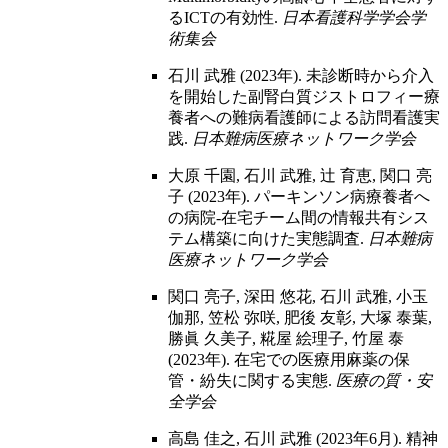
るICTの有効性.
日本看護科学学会学
術集会
石川 武雅 (2023年). 未診断時から介入
を開始した副腎白質ジストロフィー療
養者への難病看護師による訪問看護実
践.
日本難病医療ネットワーク学会
大原 千園, 石川 武雅, 辻 育恵, 関口 亮
子 (2023年). パーキンソン病療養者へ
の病院-在宅チーム間の情報共有シス
テム構築に向けた実態調査.
日本難病
医療ネットワーク学会
関口 亮子, 深田 悠花, 石川 武雅, 小玉
伽那, 笠松 弥咲, 肥後 友彰, 大塚 泰葉,
勝眞 久美子, 糀屋 絵理子, 竹屋 泰
(2023年). 在宅での医療用麻薬の保
管・紛失に関する実態.
医療の質・安
全学会
高島 佳之, 石川 武雅 (2023年6月). 精神