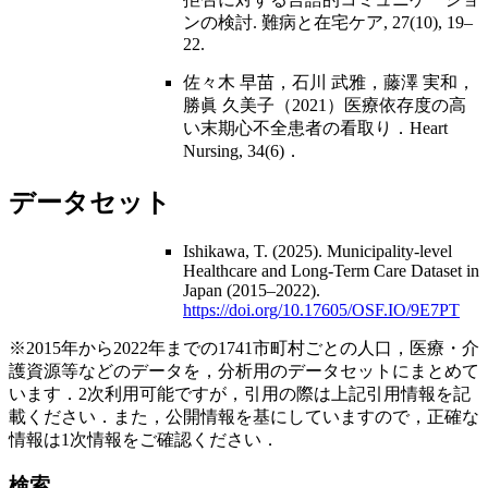
ンの検討. 難病と在宅ケア, 27(10), 19–
22.
佐々木 早苗，石川 武雅，藤澤 実和，
勝眞 久美子（2021）医療依存度の高
い末期心不全患者の看取り．Heart
Nursing, 34(6)．
データセット
Ishikawa, T. (2025). Municipality-level
Healthcare and Long-Term Care Dataset in
Japan (2015–2022).
https://doi.org/10.17605/OSF.IO/9E7PT
※2015年から2022年までの1741市町村ごとの人口，医療・介
護資源等などのデータを，分析用のデータセットにまとめて
います．2次利用可能ですが，引用の際は上記引用情報を記
載ください．また，公開情報を基にしていますので，正確な
情報は1次情報をご確認ください．
検索