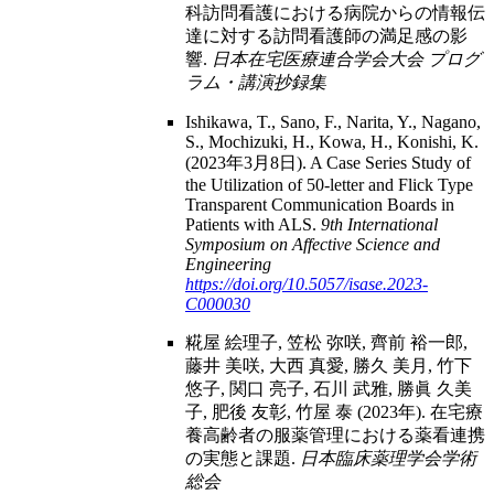
科訪問看護における病院からの情報伝
達に対する訪問看護師の満足感の影
響.
日本在宅医療連合学会大会 プログ
ラム・講演抄録集
Ishikawa, T., Sano, F., Narita, Y., Nagano,
S., Mochizuki, H., Kowa, H., Konishi, K.
(2023年3月8日). A Case Series Study of
the Utilization of 50-letter and Flick Type
Transparent Communication Boards in
Patients with ALS.
9th International
Symposium on Affective Science and
Engineering
https://doi.org/10.5057/isase.2023-
C000030
糀屋 絵理子, 笠松 弥咲, 齊前 裕一郎,
藤井 美咲, 大西 真愛, 勝久 美月, 竹下
悠子, 関口 亮子, 石川 武雅, 勝眞 久美
子, 肥後 友彰, 竹屋 泰 (2023年). 在宅療
養高齢者の服薬管理における薬看連携
の実態と課題.
日本臨床薬理学会学術
総会