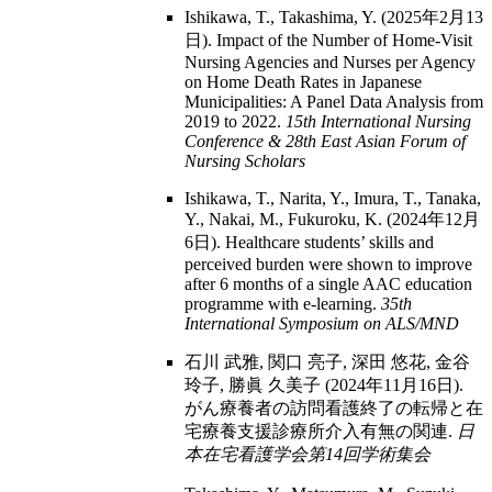
Ishikawa, T., Takashima, Y. (2025年2月13
日). Impact of the Number of Home-Visit
Nursing Agencies and Nurses per Agency
on Home Death Rates in Japanese
Municipalities: A Panel Data Analysis from
2019 to 2022.
15th International Nursing
Conference & 28th East Asian Forum of
Nursing Scholars
Ishikawa, T., Narita, Y., Imura, T., Tanaka,
Y., Nakai, M., Fukuroku, K. (2024年12月
6日). Healthcare students’ skills and
perceived burden were shown to improve
after 6 months of a single AAC education
programme with e-learning.
35th
International Symposium on ALS/MND
石川 武雅, 関口 亮子, 深田 悠花, 金谷
玲子, 勝眞 久美子 (2024年11月16日).
がん療養者の訪問看護終了の転帰と在
宅療養支援診療所介入有無の関連.
日
本在宅看護学会第14回学術集会