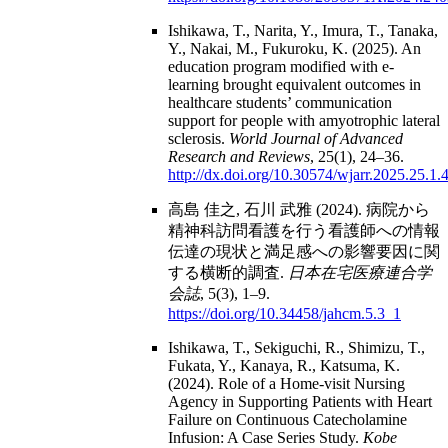
Ishikawa, T., Narita, Y., Imura, T., Tanaka,
Y., Nakai, M., Fukuroku, K. (2025). An
education program modified with e-
learning brought equivalent outcomes in
healthcare students’ communication
support for people with amyotrophic lateral
sclerosis.
World Journal of Advanced
Research and Reviews
, 25(1), 24–36.
http://dx.doi.org/10.30574/wjarr.2025.25.1.
高島 佳之, 石川 武雅 (2024). 病院から
精神科訪問看護を行う看護師への情報
伝達の現状と満足感への影響要因に関
する横断的調査.
日本在宅医療連合学
会誌
, 5(3), 1–9.
https://doi.org/10.34458/jahcm.5.3_1
Ishikawa, T., Sekiguchi, R., Shimizu, T.,
Fukata, Y., Kanaya, R., Katsuma, K.
(2024). Role of a Home-visit Nursing
Agency in Supporting Patients with Heart
Failure on Continuous Catecholamine
Infusion: A Case Series Study.
Kobe