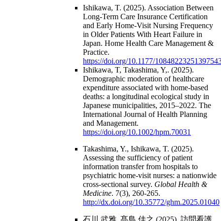
Ishikawa, T. (2025). Association Between
Long-Term Care Insurance Certification
and Early Home-Visit Nursing Frequency
in Older Patients With Heart Failure in
Japan. Home Health Care Management &
Practice.
https://doi.org/10.1177/1084822325139754
Ishikawa, T, Takashima, Y,. (2025).
Demographic moderation of healthcare
expenditure associated with home-based
deaths: a longitudinal ecological study in
Japanese municipalities, 2015–2022. The
International Journal of Health Planning
and Management.
https://doi.org/10.1002/hpm.70031
Takashima, Y., Ishikawa, T. (2025).
Assessing the sufficiency of patient
information transfer from hospitals to
psychiatric home-visit nurses: a nationwide
cross-sectional survey.
Global Health &
Medicine
. 7(3), 260-265.
http://dx.doi.org/10.35772/ghm.2025.01040
石川 武雅, 髙島 佳之 (2025). 訪問看護