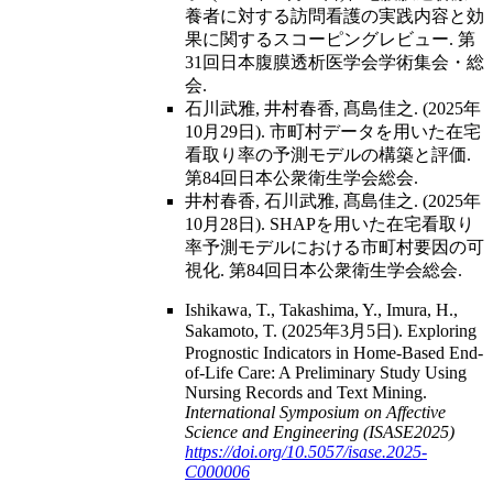
養者に対する訪問看護の実践内容と効
果に関するスコーピングレビュー. 第
31回日本腹膜透析医学会学術集会・総
会.
石川武雅, 井村春香, 髙島佳之. (2025年
10月29日). 市町村データを用いた在宅
看取り率の予測モデルの構築と評価.
第84回日本公衆衛生学会総会.
井村春香, 石川武雅, 髙島佳之. (2025年
10月28日). SHAPを用いた在宅看取り
率予測モデルにおける市町村要因の可
視化. 第84回日本公衆衛生学会総会.
Ishikawa, T., Takashima, Y., Imura, H.,
Sakamoto, T. (2025年3月5日). Exploring
Prognostic Indicators in Home-Based End-
of-Life Care: A Preliminary Study Using
Nursing Records and Text Mining.
International Symposium on Affective
Science and Engineering (ISASE2025)
https://doi.org/10.5057/isase.2025-
C000006