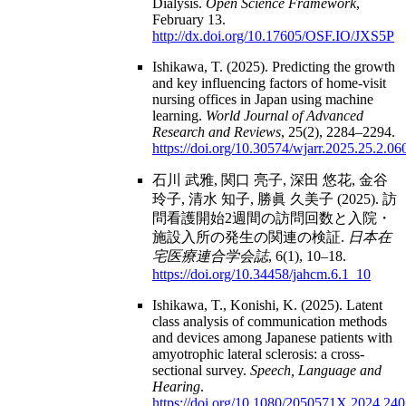
Dialysis.
Open Science Framework
,
February 13.
http://dx.doi.org/10.17605/OSF.IO/JXS5P
Ishikawa, T. (2025). Predicting the growth
and key influencing factors of home-visit
nursing offices in Japan using machine
learning.
World Journal of Advanced
Research and Reviews
, 25(2), 2284–2294.
https://doi.org/10.30574/wjarr.2025.25.2.06
石川 武雅, 関口 亮子, 深田 悠花, 金谷
玲子, 清水 知子, 勝眞 久美子 (2025). 訪
問看護開始2週間の訪問回数と入院・
施設入所の発生の関連の検証.
日本在
宅医療連合学会誌
, 6(1), 10–18.
https://doi.org/10.34458/jahcm.6.1_10
Ishikawa, T., Konishi, K. (2025). Latent
class analysis of communication methods
and devices among Japanese patients with
amyotrophic lateral sclerosis: a cross-
sectional survey.
Speech, Language and
Hearing
.
https://doi.org/10.1080/2050571X.2024.24