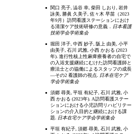
関口 亮子, 澁谷 幸, 柴田 しおり, 岩井
詠美, 勝眞 久美子, 佐々木 早苗（2023
年9月）訪問看護ステーションにおけ
る清潔ケア技術研修の意義．
日本看護
技術学会学術集会
堀田 洋子, 中西 妙子, 阪上 由美, 小平
由美子, 石川 武雅, 小西 かおる (2023
年). 進行性核上性麻痺療養者の自宅で
の入浴支援継続にむけた訪問看護師と
療法士との協働によるスタッフの成長
―その2 看護師の視点.
日本在宅ケア
学会学術集会
須郷 尋美, 平垣 有紀子, 石川 武雅, 小
西 かおる (2023年). A訪問看護ステー
ションにおける小児訪問リハビリテー
ションの介入目的と継続における課
題.
日本在宅ケア学会学術集会
平垣 有紀子, 須郷 尋美, 石川 武雅, 小