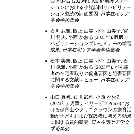
西 かおる (2023年). A訪問看護ステー
ションにおける小児訪問リハビリテー
ション継続の評価要因.
日本在宅ケア
学会学術集会
石川 武雅, 阪上 由美, 小平 由美子, 宮
川 哲夫, 小西 かおる (2023年). 呼吸リ
ハビリテーションプレセミナーの学習
成果.
日本在宅ケア学会学術集会
松本 美奈, 阪上 由美, 小平 由美子, 石
川 武雅, 小西 かおる (2023年). がん患
者の在宅看取りの促進要因と阻害要因
に関する文献レビュー.
日本在宅ケア
学会学術集会
山口 真帆, 石川 武雅, 小西 かおる
(2023年). 児童デイサービスPrimoにお
ける保育士やクリニクラウンの療育活
動が子どもおよび保護者に与える効果
に関する質的研究.
日本在宅ケア学会
学術集会