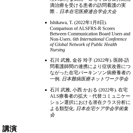
滴治療を受ける患者の訪問看護の実
際．
日本在宅医療連合学会大会
Ishikawa, T. (2022年1月8日).
Comparison of ALSFRS-R Scores
Between Communication Board Users and
Non-Users.
6th International Conference
of Global Network of Public Health
Nursing
石川 武雅, 金谷 玲子 (2022年). 医師-訪
問看護師間の連携により症状改善につ
ながった在宅パーキンソン病療養者の
一例.
日本難病医療ネットワーク学会
石川 武雅, 小西 かおる (2022年). 在宅
ALS療養者の拡大・代替コミュニケー
ション選択における潜在クラス分析に
よる類型化.
日本在宅ケア学会学術集
会
講演