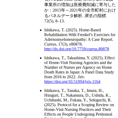
事業所の増加は医療費削減に寄与した
か：2015年～2021年の全市町村におけ
るパネルデータ解析.
厚生の指標
,
72(5), 8–13.
Ishikawa, T. (2025). Home-Based
Rehabilitation With Frenkel’s Exercises for
Adrenomyeloneuropathy: A Case Report.
Cureus
, 17(3), e80878.
http://dx.doi.org/10.7759/cureus.80878
Ishikawa, T., Takashima, Y. (2025). Effect
of Home-Visit Nursing Agencies and the
Number of Nurses per Agency on Home
Death Rates in Japan: A Panel Data Study
from 2016 to 2022.
Jxiv
.
https://doi.org/10.51094/jxiv.1164
Ishikawa, T., Tanaka, T., Imura, H.,
Hiraguri, T., Nakamura, D., Ushida, K.,
Uchihashi, M., Fukata, Y., Sekiguchi, R.
(2025). Protocol for a Scoping Review on
Home-Visit Nursing Practices and Their
Effects on People Undergoing Peritoneal