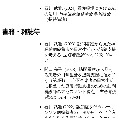
石川 武雅. (2024). 看護現場におけるAI
の活用.
日本医療経営学会 学術総会
（招待講演）
書籍・雑誌等
石川 武雅. (2023). 訪問看護から見た神
経難病療養者の日常生活から退院支援
を考える.
主任看護師Style
, 32(6), 50–
54.
関口 亮子（2023）訪問看護から見え
る患者の日常生活を退院支援に活かそ
う（第2回）―心不全患者の日常生活
に根差した療養行動支援のための訪問
看護師のアセスメント視点．
主任看護
師Style
, 32(4), 79–84
石川 武雅 (2022). 認知症を伴うパーキ
ンソン病療養者の一例から：ケア介入
拒否に対する言語的コミュニケーショ