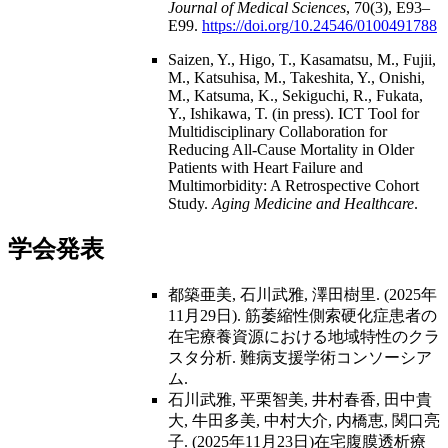
Journal of Medical Sciences
, 70(3), E93–
E99.
https://doi.org/10.24546/0100491788
Saizen, Y., Higo, T., Kasamatsu, M., Fujii,
M., Katsuhisa, M., Takeshita, Y., Onishi,
M., Katsuma, K., Sekiguchi, R., Fukata,
Y., Ishikawa, T. (in press). ICT Tool for
Multidisciplinary Collaboration for
Reducing All-Cause Mortality in Older
Patients with Heart Failure and
Multimorbidity: A Retrospective Cohort
Study.
Aging Medicine and Healthcare
.
学会発表
都築亜美, 石川武雅, 澤田樹里. (2025年
11月29日). 筋萎縮性側索硬化症患者の
在宅療養資源における地域特性のクラ
スタ分析. 難病支援学術コンソーシア
ム.
石川武雅, 平栗智美, 井村春香, 田中貴
大, 牛田多美, 中村大介, 内橋恵, 関口亮
子. (2025年11月23日)在宅腹膜透析療