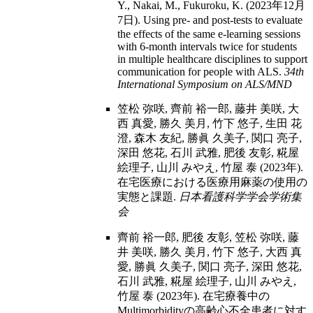
Y., Nakai, M., Fukuroku, K. (2023年12月
7日). Using pre- and post-tests to evaluate
the effects of the same e-learning sessions
with 6-month intervals twice for students
in multiple healthcare disciplines to support
communication for people with ALS.
34th
International Symposium on ALS/MND
笠松 弥咲, 齊前 裕一郎, 藤井 美咲, 大
西 真愛, 勝久 美月, 竹下 悠子, 生田 花
澄, 森木 友紀, 勝眞 久美子, 関口 亮子,
深田 悠花, 石川 武雅, 肥後 友彰, 糀屋
絵理子, 山川 みやえ, 竹屋 泰 (2023年).
在宅医療における医療用麻薬の使用の
実態と課題.
日本看護科学学会学術集
会
齊前 裕一郎, 肥後 友彰, 笠松 弥咲, 藤
井 美咲, 勝久 美月, 竹下 悠子, 大西 真
愛, 勝眞 久美子, 関口 亮子, 深田 悠花,
石川 武雅, 糀屋 絵理子, 山川 みやえ,
竹屋 泰 (2023年). 在宅療養中の
Multimorbidityの高齢心不全患者に対す