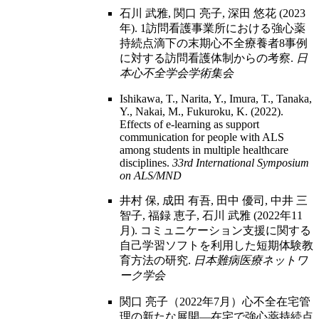
石川 武雅, 関口 亮子, 深田 悠花 (2023
年). 1訪問看護事業所における強心薬
持続点滴下の末期心不全療養者8事例
に対する訪問看護体制からの考察.
日
本心不全学会学術集会
Ishikawa, T., Narita, Y., Imura, T., Tanaka,
Y., Nakai, M., Fukuroku, K. (2022).
Effects of e-learning as support
communication for people with ALS
among students in multiple healthcare
disciplines.
33rd International Symposium
on ALS/MND
井村 保, 成田 有吾, 田中 優司, 中井 三
智子, 福録 恵子, 石川 武雅 (2022年11
月). コミュニケーション支援に関する
自己学習ソフトを利用した短期体験教
育方法の研究.
日本難病医療ネットワ
ーク学会
関口 亮子（2022年7月）心不全在宅管
理の新たな展開―在宅で強心薬持続点