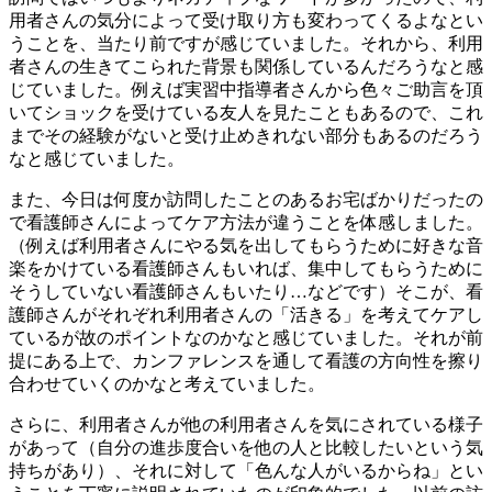
用者さんの気分によって受け取り方も変わってくるよなとい
うことを、当たり前ですが感じていました。それから、利用
者さんの生きてこられた背景も関係しているんだろうなと感
じていました。例えば実習中指導者さんから色々ご助言を頂
いてショックを受けている友人を見たこともあるので、これ
までその経験がないと受け止めきれない部分もあるのだろう
なと感じていました。
また、今日は何度か訪問したことのあるお宅ばかりだったの
で看護師さんによってケア方法が違うことを体感しました。
（例えば利用者さんにやる気を出してもらうために好きな音
楽をかけている看護師さんもいれば、集中してもらうために
そうしていない看護師さんもいたり…などです）そこが、看
護師さんがそれぞれ利用者さんの「活きる」を考えてケアし
ているが故のポイントなのかなと感じていました。それが前
提にある上で、カンファレンスを通して看護の方向性を擦り
合わせていくのかなと考えていました。
さらに、利用者さんが他の利用者さんを気にされている様子
があって（自分の進歩度合いを他の人と比較したいという気
持ちがあり）、それに対して「色んな人がいるからね」とい