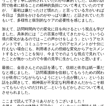
うことを丁寧に説明されていたのが印象的でした。以前の訪
問で他者に頼ることの精神的負担について考えていたのです
が、「最初は嫌だったけど慣れた」と言っている方がいれば
今日は「負担をかけるのがやっぱり嫌だ」と話されていた方
もいて、多様性と個別的なケアの必要性を感じました。
加えて、訪問時間内での変化に目を向けるという視点も学び
ました。具体的には「この言葉が増えてきたからこういう心
境の変化があるのでは→この声かけをしよう」というアセス
メントです。コミュニケーションでのアセスメントが十分に
行えない場合にも、利用者さんの些細な変化からアセスメン
トするということを知り、今までそのような視点で見れてい
たことが無かったので今後の見学に生かしたいと思います。
最後に、金谷さんとのお話を通して、信頼と依存は紙一重だ
なと感じました。「訪問看護師を信頼してもらうための関わ
りが依存につながらないようにという点が難しい」というお
話をお聞きして、精神面が不安定な利用者さんだからこそ頼
ってもらいたいのだけれど…というもどかしさについて考え
させられました。
ここまで読んで下さりありがとうございました！