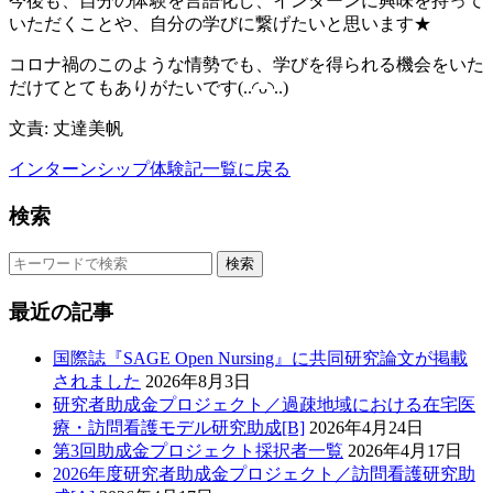
今後も、自分の体験を言語化し、インターンに興味を持って
いただくことや、自分の学びに繋げたいと思います★
コロナ禍のこのような情勢でも、学びを得られる機会をいた
だけてとてもありがたいです(..◜ᴗ◝..)
文責: 丈達美帆
インターンシップ体験記一覧に戻る
検索
検索
最近の記事
国際誌『SAGE Open Nursing』に共同研究論文が掲載
されました
2026年8月3日
研究者助成金プロジェクト／過疎地域における在宅医
療・訪問看護モデル研究助成[B]
2026年4月24日
第3回助成金プロジェクト採択者一覧
2026年4月17日
2026年度研究者助成金プロジェクト／訪問看護研究助