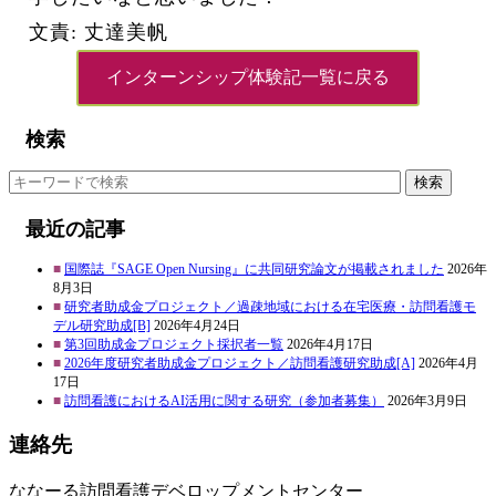
文責: 丈達美帆
インターンシップ体験記一覧に戻る
検索
検索
最近の記事
国際誌『SAGE Open Nursing』に共同研究論文が掲載されました
2026年
8月3日
研究者助成金プロジェクト／過疎地域における在宅医療・訪問看護モ
デル研究助成[B]
2026年4月24日
第3回助成金プロジェクト採択者一覧
2026年4月17日
2026年度研究者助成金プロジェクト／訪問看護研究助成[A]
2026年4月
17日
訪問看護におけるAI活用に関する研究（参加者募集）
2026年3月9日
連絡先
ななーる訪問看護デベロップメントセンター