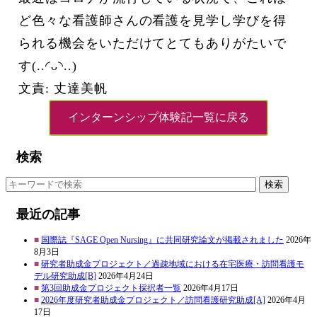
ど色々な看護師さんの看護を見学し学びを得
られる機会をいただけてとてもありがたいで
す(..◜ᴗ◝..)
文責: 丈達美帆
インターンシップ体験記一覧に戻る
検索
検索
最近の記事
国際誌『SAGE Open Nursing』に共同研究論文が掲載されました
2026年
8月3日
研究者助成金プロジェクト／過疎地域における在宅医療・訪問看護モ
デル研究助成[B]
2026年4月24日
第3回助成金プロジェクト採択者一覧
2026年4月17日
2026年度研究者助成金プロジェクト／訪問看護研究助成[A]
2026年4月
17日