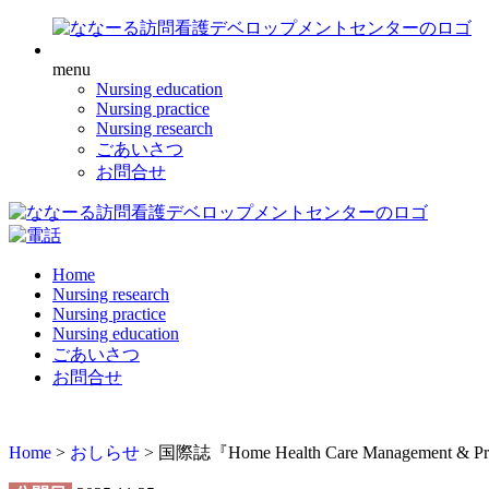
menu
Nursing education
Nursing practice
Nursing research
ごあいさつ
お問合せ
Home
Nursing research
Nursing practice
Nursing education
ごあいさつ
お問合せ
Home
>
おしらせ
>
国際誌『Home Health Care Managemen