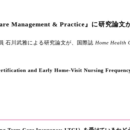
Care Management & Practice』に
員 石川武雅による研究論文が、国際誌
Home Health 
tification and Early Home-Visit Nursing Frequency
g-Term Care Insurance: LTCI）を受