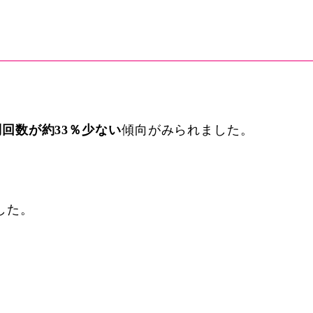
回数が約33％少ない
傾向がみられました。
した。