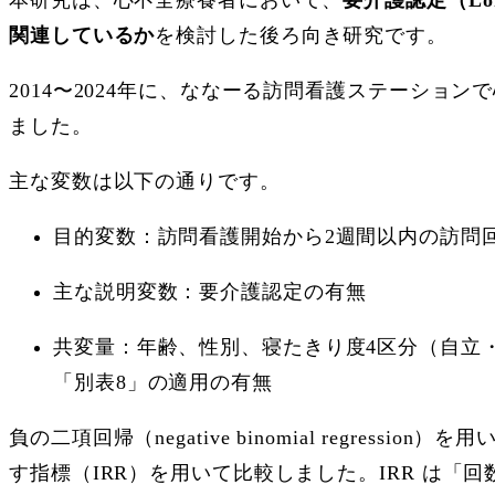
関連しているか
を検討した後ろ向き研究です。
2014〜2024年に、ななーる訪問看護ステーショ
ました。
主な変数は以下の通りです。
目的変数：訪問看護開始から2週間以内の訪問
主な説明変数：要介護認定の有無
共変量：年齢、性別、寝たきり度4区分（自立
「別表8」の適用の有無
負の二項回帰（negative binomial reg
す指標（IRR）を用いて比較しました。IRR は「回