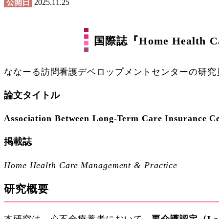
公開日
2025.11.25
国際誌『Home Health 
ななーる訪問看護デベロップメントセンターの研究
論文タイトル
Association Between Long-Term Care Insurance Cer
掲載誌
Home Health Care Management & Practice
研究概要
本研究は、心不全療養者において、
要介護認定（Lon