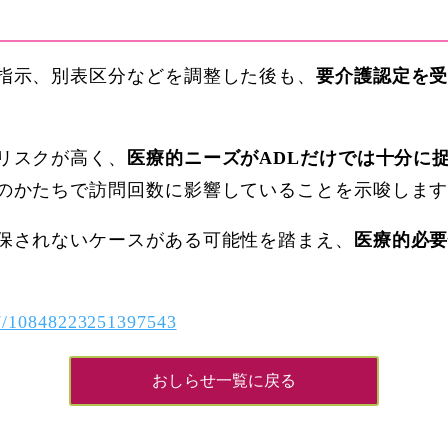
指示、別表区分などを調整した後も、
要介護認定を
リスクが高く、
医療的ニーズがADLだけでは十分に
のかたちで訪問回数に影響していることを示唆しま
保されないケースがある可能性を踏まえ、
医療的必
177/10848223251397543
おしらせ一覧に戻る