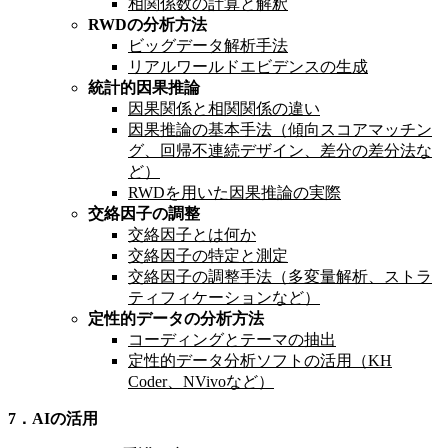
相関係数の計算と解釈
RWD
の分析方法
ビッグデータ解析手法
リアルワールドエビデンスの生成
統計的因果推論
因果関係と相関関係の違い
因果推論の基本手法（傾向スコアマッチン
グ、回帰不連続デザイン、差分の差分法な
ど）
RWDを用いた因果推論の実際
交絡因子の調整
交絡因子とは何か
交絡因子の特定と測定
交絡因子の調整手法（多変量解析、ストラ
ティフィケーションなど）
定性的データの分析方法
コーディングとテーマの抽出
定性的データ分析ソフトの活用（KH
Coder、NVivoなど）
7．AI
の活用