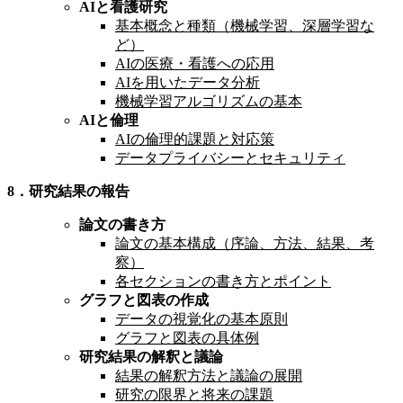
AIと看護研究
基本概念と種類（機械学習、深層学習な
ど）
AIの医療・看護への応用
AIを用いたデータ分析
機械学習アルゴリズムの基本
AI
と倫理
AIの倫理的課題と対応策
データプライバシーとセキュリティ
8．研究結果の報告
論文の書き方
論文の基本構成（序論、方法、結果、考
察）
各セクションの書き方とポイント
グラフと図表の作成
データの視覚化の基本原則
グラフと図表の具体例
研究結果の解釈と議論
結果の解釈方法と議論の展開
研究の限界と将来の課題