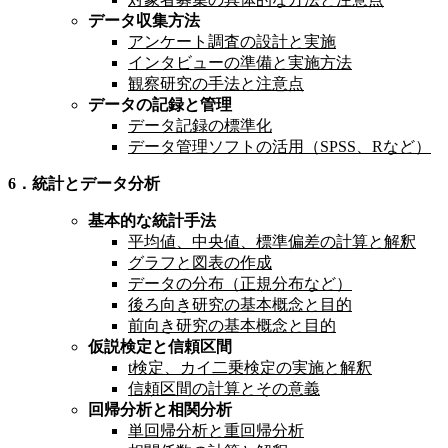
データ収集方法
アンケート調査の設計と実施
インタビューの準備と実施方法
観察研究の手法と注意点
データの記録と管理
データ記録の標準化
データ管理ソフトの活用（SPSS、Rなど）
6．統計とデータ分析
基本的な統計手法
平均値、中央値、標準偏差の計算と解釈
グラフと図表の作成
データの分布（正規分布など）
後ろ向き研究の基本概念と目的
前向き研究の基本概念と目的
仮説検定と信頼区間
t検定、カイ二乗検定の実施と解釈
信頼区間の計算とその意義
回帰分析と相関分析
単回帰分析と重回帰分析