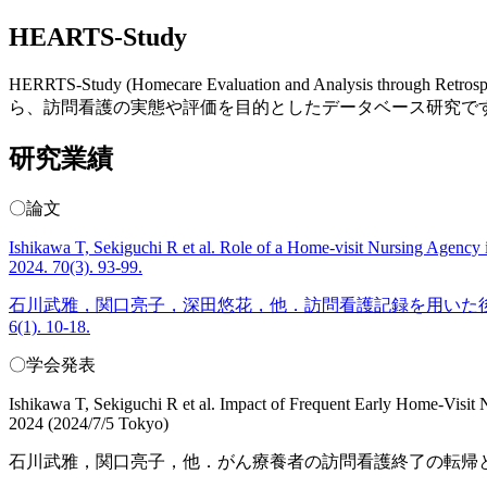
HEARTS-Study
HERRTS-Study (Homecare Evaluation and Analys
ら、訪問看護の実態や評価を目的としたデータベース研究で
研究業績
〇論文
Ishikawa T, Sekiguchi R et al. Role of a Home-visit Nursing Agency 
2024. 70(3). 93-99.
石川武雅，関口亮子，深田悠花，他．訪問看護記録を用いた後
6(1). 10-18.
〇学会発表
Ishikawa T, Sekiguchi R et al. Impact of Frequent Early Home-Visit 
2024 (2024/7/5 Tokyo)
石川武雅，関口亮子，他．がん療養者の訪問看護終了の転帰と在宅療