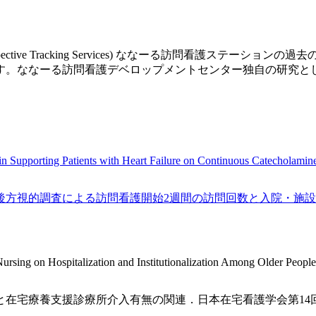
is through Retrospective Tracking Services) な
す。ななーる訪問看護デベロップメントセンター独自の研究と
in Supporting Patients with Heart Failure on Continuous Catecholamine
方視的調査による訪問看護開始2週間の訪問回数と入院・施設入
Nursing on Hospitalization and Institutionalization Among Older Peopl
養支援診療所介入有無の関連．日本在宅看護学会第14回学術集会（