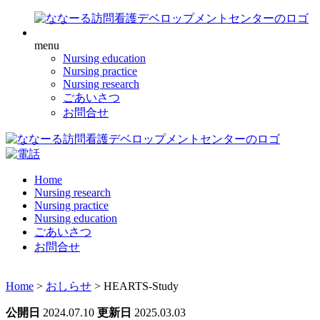
menu
Nursing education
Nursing practice
Nursing research
ごあいさつ
お問合せ
Home
Nursing research
Nursing practice
Nursing education
ごあいさつ
お問合せ
Home
>
おしらせ
>
HEARTS-Study
公開日
2024.07.10
更新日
2025.03.03