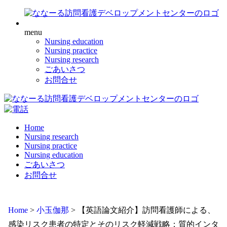
menu
Nursing education
Nursing practice
Nursing research
ごあいさつ
お問合せ
Home
Nursing research
Nursing practice
Nursing education
ごあいさつ
お問合せ
Home
>
小玉伽那
>
【英語論文紹介】訪問看護師による、
感染リスク患者の特定とそのリスク軽減戦略：質的インタ